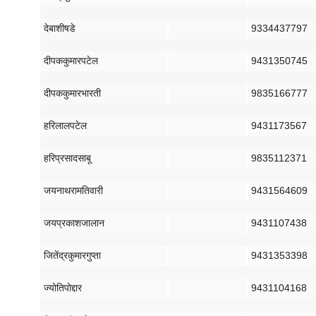
देबाशीष
डे
9334437797
दीपक
कुमार
पटेल
9431350745
दीपक
कुमार
भारती
9835166777
हरिलाल
पटेल
9431173567
हरिप्रसाद
साबू
9835112371
जयनाथ
राम
तिवारी
9431564609
जयप्रकाश
जालान
9431107438
जितेंद्र
कुमार
गुप्ता
9431353398
ज्योति
पोद्दार
9431104168