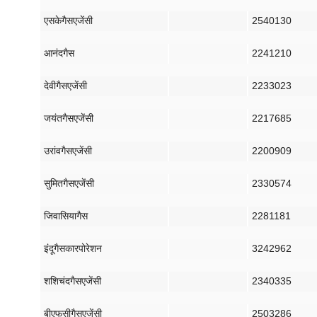
एसके
गैस
एजेंसी
2540130
आनंद
गैस
2241210
देवी
गैस
एजेंसी
2233023
जयंत
गैस
एजेंसी
2217685
उरांव
गैस
एजेंसी
2200909
सुमित
गैस
एजेंसी
2330574
जिवासिया
गैस
2281181
इंदू
गैस
कारपोरेशन
3242962
शशिचंद
गैस
एजेंसी
2340335
बीएफसी
गैस
एजेंसी
2503286