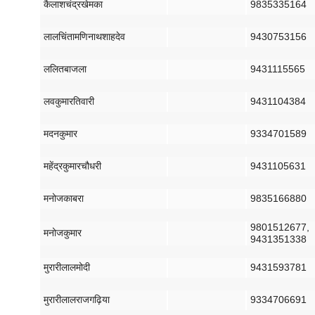
कैलाश
चंद्र
खेमका
9835335164
लाल
चिंतामणि
नाथ
शाहदेव
9430753156
ललित
बाजला
9431115565
लव
कुमार
तिवारी
9431104384
मदन
कुमार
9334701589
महेंद्र
कुमार
चौधरी
9431105631
मनोज
काबरा
9835166880
9801512677,
मनोज
कुमार
9431351338
मुरारी
लाल
मोदी
9431593781
मुरारी
लाल
राजगढ़िया
9334706691