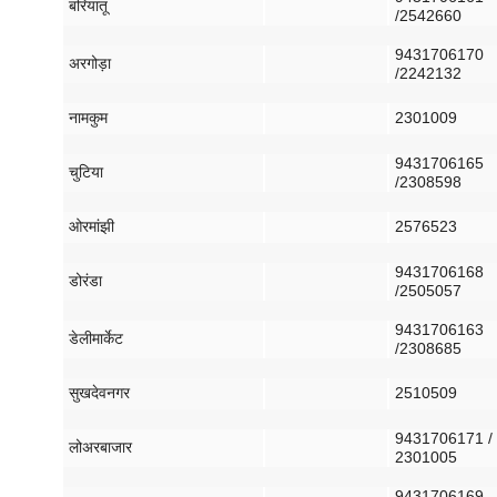
बरियातू
/2542660
9431706170
अरगोड़ा
/2242132
नामकुम
2301009
9431706165
चुटिया
/2308598
ओरमांझी
2576523
9431706168
डोरंडा
/2505057
9431706163
डेली
मार्केट
/2308685
सुखदेव
नगर
2510509
9431706171 /
लोअर
बाजार
2301005
9431706169