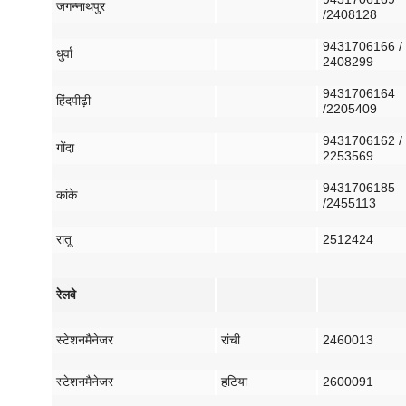
जगन्नाथपुर
/2408128
9431706166 /
धुर्वा
2408299
9431706164
हिंदपीढ़ी
/2205409
9431706162 /
गोंदा
2253569
9431706185
कांके
/2455113
रातू
2512424
रेलवे
स्टेशन
मैनेजर
रांची
2460013
स्टेशन
मैनेजर
हटिया
2600091