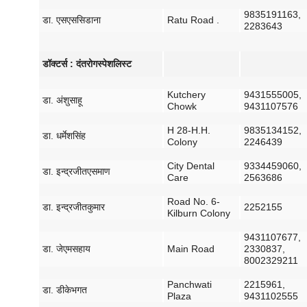
9835191163,
डा
.
एस
एस
सिडाना
Ratu Road .
2283643
डॉक्टर्स
:
दंत
रोग
स्पेशलिस्ट
Kutchery
9431555005,
डा
.
अंशु
साहू
Chowk
9431107576
H 28-H.H.
9835134152,
डा
.
धर्मेश
सिंह
Colony
2246439
City Dental
9334459060,
डा
.
इन्द्रजीत
एस
माण
Care
2563686
Road No. 6-
डा
.
इन्द्रजीत
कुमार
2252155
Kilburn Colony
9431107677,
डा
.
जे
एम
सहाय
Main Road
2330837,
8002329211
Panchwati
2215961,
डा
.
डी
के
भगत
Plaza
9431102555