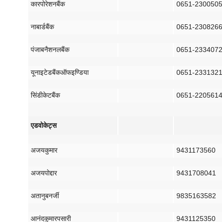
कारपोरेशन
बैंक
0651-230050
नाबार्ड
बैंक
0651-230826
पंजाब
नैशनल
बैंक
0651-233407
यूनाइटेड
बैंक
ऑफ
इण्डिया
0651-233132
सिंडीकेट
बैंक
0651-220561
एडवोकेट्स
अजय
कुमार
9431173560
अजय
पोद्दार
9431708041
अतानु
बनर्जी
9835163582
आनंद
कुमार
पसारी
9431125350