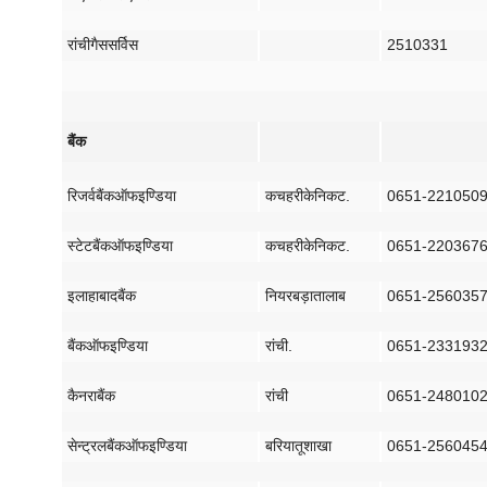
रांची
गैस
सर्विस
2510331
बैंक
रिजर्व
बैंक
ऑफ
इण्डिया
कचहरी
के
निकट
.
0651-221050
स्टेट
बैंक
ऑफ
इण्डिया
कचहरी
के
निकट
.
0651-220367
इलाहाबाद
बैंक
नियर
बड़ा
तालाब
0651-256035
बैंक
ऑफ
इण्डिया
रांची
.
0651-233193
कैनरा
बैंक
रांची
0651-248010
सेन्ट्रल
बैंक
ऑफ
इण्डिया
बरियातू
शाखा
0651-256045