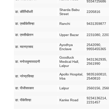
9334725686
Sharda Babu
डा
.
कीर्ति
चौधरी
2205816
Street
डा
.
एमबीके
सिन्हा
Ranchi
9431359877
डा
.
एमसी
खेतान
Upper Bazar
2231080, 220
Ayodhya
2542090,
डा
.
मदन
प्रसाद
Enclave
9955455365
Goodluck
9431362935,
डा
.
मनोज
कुमार
वदानी
Medical Hall,
2561990
Lalpur
Apollo Hospital,
9835160810,
डा
.
नरेन्द्र
सिन्हा
Irba
2540810
डा
.
पीजी
सरकार
Lalpur
2560156, 256
9234136214,
डा
.
पीके
सिन्हा
Kanke Road
2231457