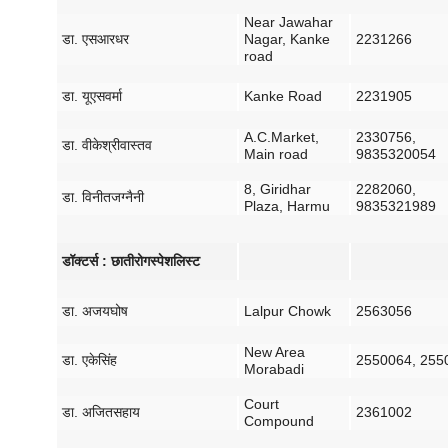
Near Jawahar
डा
.
एस
आर
धर
Nagar, Kanke
2231266
road
डा
.
यू
एस
वर्मा
Kanke Road
2231905
A.C.Market,
2330756,
डा
.
वी
के
श्रीवास्तव
Main road
9835320054
8, Giridhar
2282060,
डा
.
विनीत
जग्नैनी
Plaza, Harmu
9835321989
डॉक्टर्स
:
छाती
रोग
स्पेशलिस्ट
डा
.
अजय
घोष
Lalpur Chowk
2563056
New Area
डा
.
एके
सिंह
2550064, 255
Morabadi
Court
डा
.
अजित
सहाय
2361002
Compound