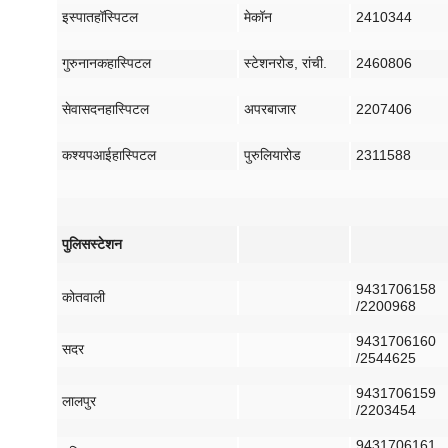
इस्पात
हॉस्पिटल
मेकॉन
2410344
गुरुनानक
हास्पिटल
स्टेशन
रोड
,
रांची
.
2460806
सेवा
सदन
हास्पिटल
अपर
बाजार
2207406
कश्यप
आई
हास्पिटल
पुरुलिया
रोड
2311588
पुलिस
स्टेशन
9431706158
कोतवाली
/2200968
9431706160
सदर
/2544625
9431706159
लालपुर
/2203454
9431706161