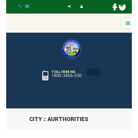
Toggle
navigat
TOLL FREE NO.
1800-3456-530
CITY :: AURTHORITIES