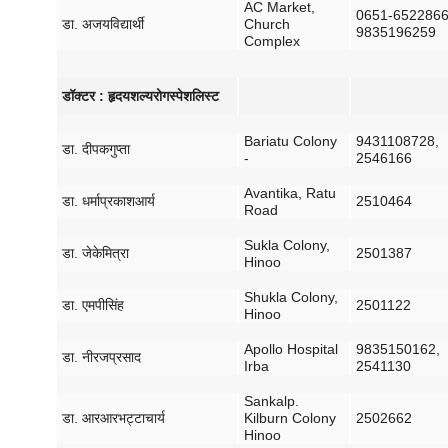
AC Market,
0651-6522866
डा
.
अजय
विद्यार्थी
Church
9835196259
Complex
डॉक्टर
:
हृदय
शल्य
रोग
स्पेशलिस्ट
Bariatu Colony
9431108728,
डा
.
दीपक
गुप्ता
-
2546166
Avantika, Ratu
डा
.
धर्मा
प्रकाश
आर्य
2510464
Road
Sukla Colony,
डा
.
जेके
मित्रा
2501387
Hinoo
Shukla Colony,
डा
.
एमपी
सिंह
2501122
Hinoo
Apollo Hospital
9835150162,
डा
.
नीरज
प्रसाद
Irba
2541130
Sankalp.
डा
.
आर
आर
भट्टाचार्य
Kilburn Colony
2502662
Hinoo