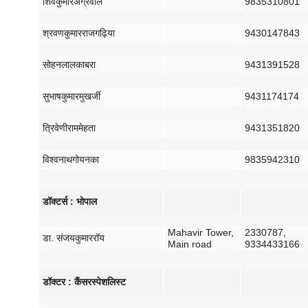
शिव
कुमार
अग्रवाल
9835310801
श्रवण
कुमार
राजगढ़िया
9430147843
सोहन
लाल
काबरा
9431391528
सुभाष
कुमार
मुखर्जी
9431174174
त्रिवेणी
राम
मेहता
9431351820
विश्वनाथ
गोयनका
9835942310
डॉक्टर्स
:
भोपाल
Mahavir Tower,
2330787,
डा
.
संजय
कुमार
रॉय
Main road
9334433166
डॉक्टर
:
कैंसर
स्पेशलिस्ट