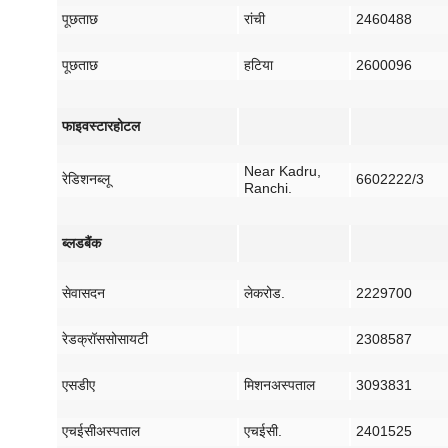
पूछताछ
रांची
2460488
पूछताछ
हटिया
2600096
फाइव
स्टार
होटल
Near Kadru,
रेडिशन
ब्लू
6602222/3
Ranchi.
ब्लड
बैंक
सेवा
सदन
लेक
रोड
.
2229700
रेडक्रॉस
सोसायटी
2308587
एसडीए
मिशन
अस्पताल
3093831
एचईसी
अस्पताल
एचईसी
.
2401525