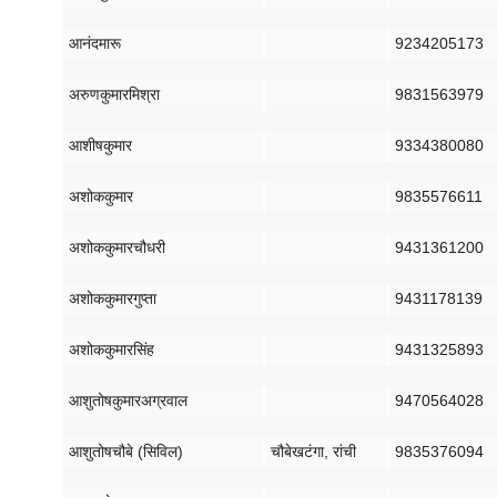
आनंद
मारू
9234205173
अरुण
कुमार
मिश्रा
9831563979
आशीष
कुमार
9334380080
अशोक
कुमार
9835576611
अशोक
कुमार
चौधरी
9431361200
अशोक
कुमार
गुप्ता
9431178139
अशोक
कुमार
सिंह
9431325893
आशुतोष
कुमार
अग्रवाल
9470564028
आशुतोष
चौबे
(
सिविल
)
चौबे
खटंगा
,
रांची
9835376094