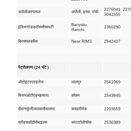
2276041, 227
अपोलो
अस्पताल
अपोलो
,
इरबा
,
रांची
.
3041555
Bariyatu,
इंडियन
रेडक्रॉस
सोसायटी
2360290
Ranchi.
बिरसा
ब्लड
बैंक
Near RIMS
2542437
पेट्रोल
पम्प
(24
घंटे
)
ऑटो
इंटरप्राइजेज
लालपुर
2561069
बिजय
ऑटो
एंड
महामाया
कोकर
2543845
दीवान
कुंजीलाल
कन्हैयालाल
कचहरी
रोड
2203659
फ्रैंड्स
ऑटोमोबाइल्स
कांटाटोली
चौक
2530389