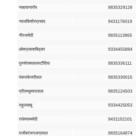
नाबा
घाना
रॉय
9835329128
नवल
किशोर
प्रसाद
9431176019
नीरज
मोदी
9835113865
ओमप्रकाश
बिद्सर
9334455884
पुरुषोत्तम
लाल
पटौदिया
9835336111
पंकज
केजरीवाल
9835330015
प्रीतम
कुमार
लाला
9835124503
राहुल
साबू
9334425053
राधेश्याम
मोदी
9431102101
राजीब
रंजन
अग्रवाल
9835164874