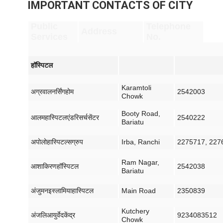
IMPORTANT CONTACTS OF CITY
Public
Telephone
Address
Services
No.
हॉस्पिटल
Karamtoli
अग्रवाल
नर्सिंग
होम
2542003
Chowk
Booty Road,
आलम
हास्पिटल
एंड
रिसर्च
सेंटर
2540222
Bariatu
अपोलो
हास्पिटल्स
ग्रुप
Irba, Ranchi
2275717, 227
Ram Nagar,
आशा
किरण
हॉस्पिटल
2542038
Bariatu
अंजुमन
इस्लामिया
हास्पिटल
Main Road
2350839
Kutchery
अंजलि
आयुर्वेद
केंद्र
9234083512
Chowk