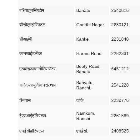
बरियातू
नर्सिंग
होम
Bariatu
2540816
सीसीएल
हॉस्पिटल
Gandhi Nagar
2230121
सीआईपी
Kanke
2231848
ए
वन
प्वाईंट
सेंटर
Harmu Road
2282331
Booty Road,
एडवांस
डायगनोसिस
सेंटर
6451212
Bariatu
Bariyatu,
राजेंद्र
आयुर्विज्ञान
संस्थान
2541228
Ranchi.
रिनपास
कांके
2230776
Namkum,
ईएसआई
हॉस्पिटल
2261569
Ranchi
एचईसी
हॉस्पिटल
एचईसी
.
2408525