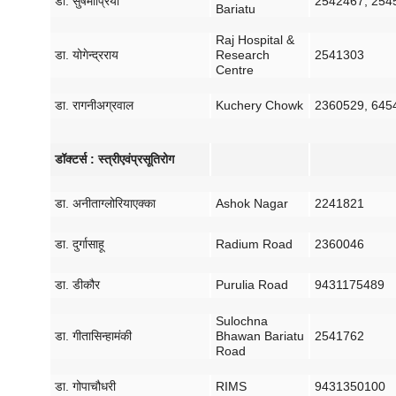
डा
.
सुषमा
प्रिया
2542467, 254
Bariatu
Raj Hospital &
डा
.
योगेन्द्र
राय
Research
2541303
Centre
डा
.
रागनी
अग्रवाल
Kuchery Chowk
2360529, 645
डॉक्टर्स
:
स्त्री
एवं
प्रसूति
रोग
डा
.
अनीता
ग्लोरिया
एक्का
Ashok Nagar
2241821
डा
.
दुर्गा
साहू
Radium Road
2360046
डा
.
डी
कौर
Purulia Road
9431175489
Sulochna
डा
.
गीता
सिन्हा
मंकी
Bhawan Bariatu
2541762
Road
डा
.
गोपा
चौधरी
RIMS
9431350100