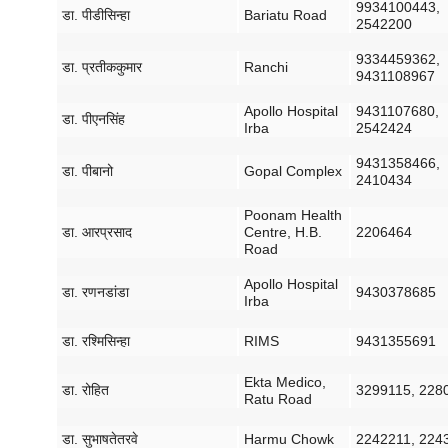
9934100443,
डा
.
पीडी
सिन्हा
Bariatu Road
2542200
9334459362,
डा
.
प्रतीक
कुमार
Ranchi
9431108967
Apollo Hospital
9431107680,
डा
.
पीएन
सिंह
Irba
2542424
9431358466,
डा
.
पी
बानो
Gopal Complex
2410434
Poonam Health
डा
.
आर
प्रसाद
Centre, H.B.
2206464
Road
Apollo Hospital
डा
.
रणन
डांडा
9430378685
Irba
डा
.
रश्मि
सिन्हा
RIMS
9431355691
Ekta Medico,
डा
.
रोहित
3299115, 228
Ratu Road
डा
.
सुभाष
तेतरवे
Harmu Chowk
2242211, 224