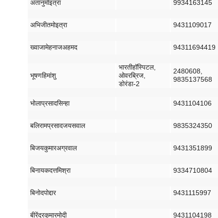
अतानु
मोइत्रा
9934163145
अभिजीत
मोइत्रा
9431109017
ख्वाजा
मेहनाज
अहमद
94311694419
भारती
हॉस्पिटल
,
2480608,
भूषण
हिमांशु
ओवरब्रिज
,
9835137568
डोरंडा
-2
भोला
प्रसाद
सिन्हा
9431104106
बलिराम
प्रसाद
जयसवाल
9835324350
बिजय
कुमार
अग्रवाल
9431351899
बिनायक
दत्त
मिश्रा
9334710804
बिनोद
पोद्दार
9431115997
बीरेंद्र
कुमार
मोदी
9431104198