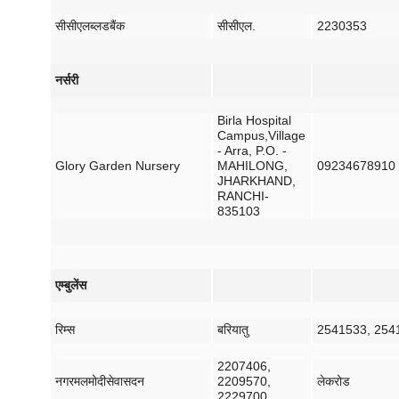
सीसीएल
ब्लड
बैंक
सीसीएल
.
2230353
नर्सरी
Birla Hospital
Campus,Village
- Arra, P.O. -
Glory Garden Nursery
MAHILONG,
09234678910
JHARKHAND,
RANCHI-
835103
एम्बुलेंस
रिम्स
बरियातु
2541533, 254
2207406,
नगरमल
मोदी
सेवा
सदन
2209570,
लेक
रोड
2229700