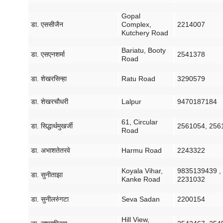
Gopal
डा
.
एससी
जैन
Complex,
2214007
Kutchery Road
Bariatu, Booty
डा
.
एस
एन
शर्मा
2541378
Road
डा
.
शेखर
सिन्हा
Ratu Road
3290579
डा
.
शेखर
चौधरी
Lalpur
9470187184
61, Circular
डा
.
सिद्धार्थ
मुखर्जी
2561054, 256
Road
डा
.
अभाश
तेतरवे
Harmu Road
2243322
Koyala Vihar,
9835139439 ,
डा
.
सुनीता
झा
Kanke Road
2231032
डा
.
सुनील
रुंगटा
Seva Sadan
2200154
Hill View,