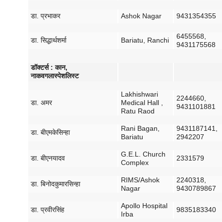
डा
.
प्रभाकर
Ashok Nagar
9431354355
6455568,
डा
.
सिद्धार्थ
शर्मा
Bariatu, Ranchi
9431175568
डॉक्टर्स
:
कान
,
नाक
व
गला
स्पेशलिस्ट
Lakhishwari
2244660,
डा
.
अमर
Medical Hall ,
9431101881
Ratu Raod
Rani Bagan,
9431187141,
डा
.
बीएमके
सिन्हा
Bariatu
2942207
G.E.L. Church
डा
.
बीएन
यादव
2331579
Complex
RIMS/Ashok
2240318,
डा
.
बिनोद
कुमार
सिन्हा
Nagar
9430789867
Apollo Hospital
डा
.
प्रवीर
सिंह
9835183340
Irba