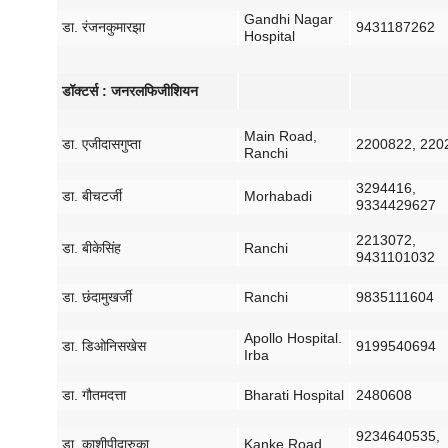
Gandhi Nagar
डा
.
रंजन
कुमार
झा
9431187262
Hospital
डॉक्टर्स
:
जनरल
फिजीशियन
Main Road,
डा
.
एजी
दासगुप्ता
2200822, 220
Ranchi
3294416,
डा
.
बी
चटर्जी
Morhabadi
9334429627
2213072,
डा
.
बीके
सिंह
Ranchi
9431101032
डा
.
छंदा
मुखर्जी
Ranchi
9835111604
Apollo Hospital.
डा
.
डिओनिस
खेस
9199540694
Irba
डा
.
गौतम
दत्ता
Bharati Hospital
2480608
9234640535,
डा
.
काशी
पी
दारुका
Kanke Road