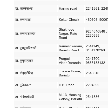
डा
.
आरके
संध्या
Harmu road
2241861, 224
डा
.
करूणा
झा
Kokar Chowk
480608, 9006
Shukhdeo
9234640548 ,
डा
.
करूणा
शाहदेव
Nagar, Ratu
2280888
Road
Rameshwaram,
2541149,
डा
.
कुमकुम
विद्यार्थी
Bariatu Road
9431170260
Pragati
2241700,
डा
.
कुमुद
प्रसाद
Vihar,Doranda
9835133132
chesire Home,
डा
.
मंजू
श्री
सिंह
2540810
Bariatu
डा
.
मुक्ति
शरण
H.B. Road
2204596
M-13, Housing
डा
.
नंदिता
चौधरी
2541336
Colony, Bariatu