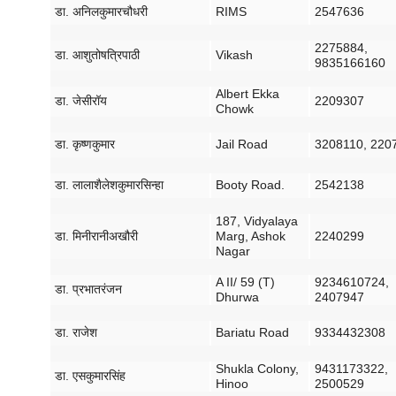
डा
.
अनिल
कुमार
चौधरी
RIMS
2547636
2275884,
डा
.
आशुतोष
त्रिपाठी
Vikash
9835166160
Albert Ekka
डा
.
जेसी
रॉय
2209307
Chowk
डा
.
कृष्ण
कुमार
Jail Road
3208110, 220
डा
.
लाला
शैलेश
कुमार
सिन्हा
Booty Road.
2542138
187, Vidyalaya
डा
.
मिनी
रानी
अखौरी
Marg, Ashok
2240299
Nagar
A II/ 59 (T)
9234610724,
डा
.
प्रभात
रंजन
Dhurwa
2407947
डा
.
राजेश
Bariatu Road
9334432308
Shukla Colony,
9431173322,
डा
.
एस
कुमार
सिंह
Hinoo
2500529