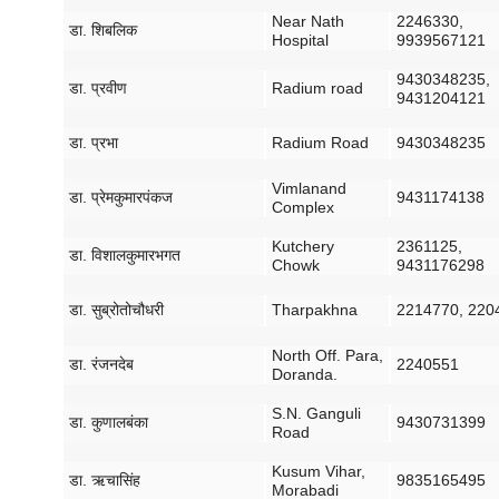
Near Nath
2246330,
डा
.
शिबलिक
Hospital
9939567121
9430348235,
डा
.
प्रवीण
Radium road
9431204121
डा
.
प्रभा
Radium Road
9430348235
Vimlanand
डा
.
प्रेम
कुमार
पंकज
9431174138
Complex
Kutchery
2361125,
डा
.
विशाल
कुमार
भगत
Chowk
9431176298
डा
.
सुब्रोतो
चौधरी
Tharpakhna
2214770, 220
North Off. Para,
डा
.
रंजन
देब
2240551
Doranda.
S.N. Ganguli
डा
.
कुणाल
बंका
9430731399
Road
Kusum Vihar,
डा
.
ऋचा
सिंह
9835165495
Morabadi