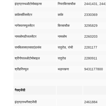
इंद्रप्रस्थ
ऑटोमोबाइल्स
नियर
बिरसा
चौक
2441431, 244
कांके
सर्विस
सेंटर
कांके
2330369
नागेश्वर
फ्यूल
सेंटर
बिरसा
चौक
3295829
नामकोम
डीजल
सेंटर
नामकोम
2260203
रामबिलास
प्रसाद
एंड
संस
रातू
रोड
,
रांची
2281177
श्री
गोपाल
ऑटोमोबाइल
रातू
रोड
2280911
श्री
हरि
फ्यूल
थड़पखना
9431177800
गैस
एजेंसी
इंद्रप्रस्थ
गैस
एजेंसी
2461884